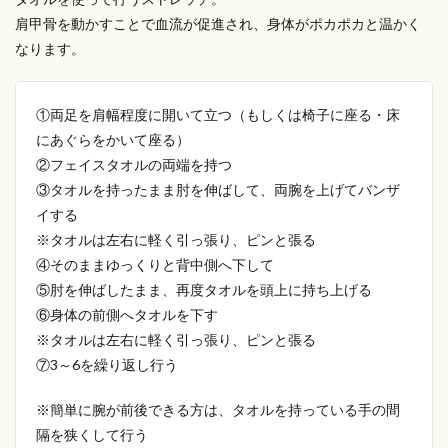
肩甲骨を動かすことで血流が促進され、身体がポカポカと温かく
なります。
①両足を肩幅程度に開いて立つ（もしくは椅子に座る・床
にあぐらをかいて座る）
②フェイスタオルの両端を持つ
③タオルを持ったまま肘を伸ばして、両腕を上げてバンザ
イする
※タオルは左右に軽く引っ張り、ピンと張る
④そのままゆっくりと背中側へ下して
⑤肘を伸ばしたまま、再度タオルを頭上に持ち上げる
⑥身体の前側へタオルを下す
※タオルは左右に軽く引っ張り、ピンと張る
⑦3～6を繰り返し行う
※簡単に腕が前後できる方は、タオルを持っている手の間
隔を狭くして行う