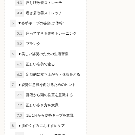
4.3
反り腰改善ストレッチ
4.4
巻き肩改善ストレッチ
5
▼姿勢キープの秘訣は”体幹”
5.1
座ってできる体幹トレーニング
5.2
プランク
6
▼美しい姿勢のための生活習慣
6.1
正しい姿勢で座る
6.2
定期的に立ち上がる・休憩をとる
7
▼姿勢に意識を向けるためのヒント
7.1
普段から頭の位置を意識する
7.2
正しい歩き方を意識
7.3
1日1分から姿勢キープを意識
8
▼肌のくすみにおすすめケア