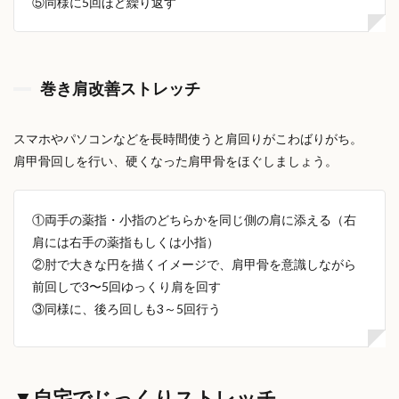
⑤同様に5回ほど繰り返す
巻き肩改善ストレッチ
スマホやパソコンなどを長時間使うと肩回りがこわばりがち。
肩甲骨回しを行い、硬くなった肩甲骨をほぐしましょう。
①両手の薬指・小指のどちらかを同じ側の肩に添える（右
肩には右手の薬指もしくは小指）
②肘で大きな円を描くイメージで、肩甲骨を意識しながら
前回しで3〜5回ゆっくり肩を回す
③同様に、後ろ回しも3～5回行う
▼自宅でじっくりストレッチ