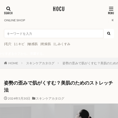
HOCU
ONLINE SHOP
|毛穴
|ニキビ
|敏感肌
|乾燥肌
|しみくすみ
アから、卒業する。
HOME
スキンケアカタログ
姿勢の歪みで肌がくすむ？美肌のため
姿勢の歪みで肌がくすむ？美肌のためのストレッチ
法
2024年5月30日
スキンケアカタログ