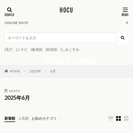
HOCU
ONLINE SHOP
|毛穴
|ニキビ
|敏感肌
|乾燥肌
|しみくすみ
やりすぎるケアから、卒業する。
HOME
2025年
6月
MONTH
2025年6月
新着順
人気順
お勧めカテゴリ
スキンケアカタログ