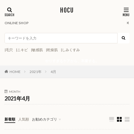
HOCU
ONLINE SHOP
|毛穴
|ニキビ
|敏感肌
|乾燥肌
|しみくすみ
やりすぎるケアから、卒業する。
HOME
2021年
4月
MONTH
2021年4月
新着順
人気順
お勧めカテゴリ
スキンケアカタログ