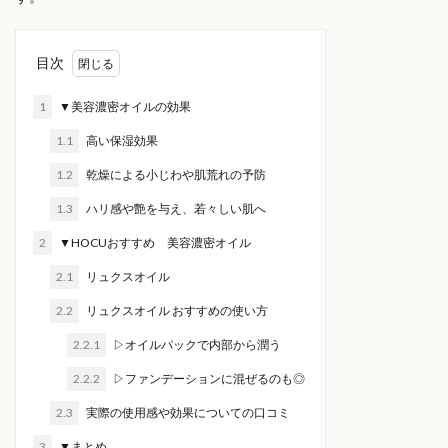
目次
1
▼美容濃密オイルの効果
1.1
高い保湿効果
1.2
乾燥による小じわや肌荒れの予防
1.3
ハリ感や艶を与え、若々しい肌へ
2
▼HOCUおすすめ 美容濃密オイル
2.1
リュクスオイル
2.2
リュクスオイル おすすめの使い方
2.2.1
▷オイルパックで内部から潤う
2.2.2
▷ファンデーションに混ぜるのも◎
2.3
実際の使用感や効果についての口コミ
3
▼まとめ