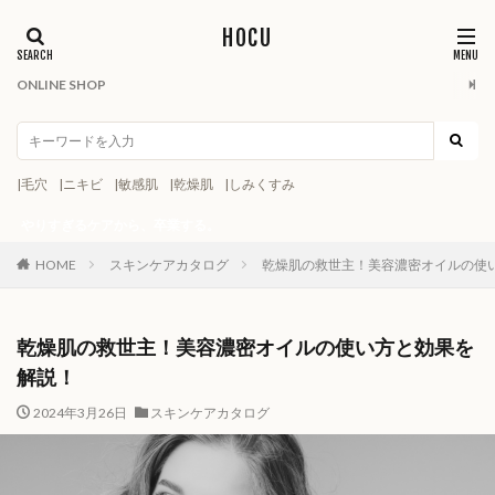
HOCU
ONLINE SHOP
|毛穴
|ニキビ
|敏感肌
|乾燥肌
|しみくすみ
すぎるケアから、卒業する。
HOME
スキンケアカタログ
乾燥肌の救世主！美容濃密オイルの使
乾燥肌の救世主！美容濃密オイルの使い方と効果を
解説！
2024年3月26日
スキンケアカタログ