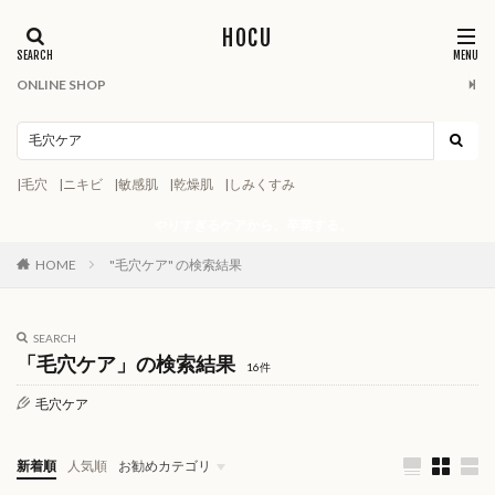
HOCU
ONLINE SHOP
|毛穴
|ニキビ
|敏感肌
|乾燥肌
|しみくすみ
やりすぎるケアから、卒業する。
HOME
"毛穴ケア" の検索結果
SEARCH
「毛穴ケア」の検索結果
16件
毛穴ケア
新着順
人気順
お勧めカテゴリ