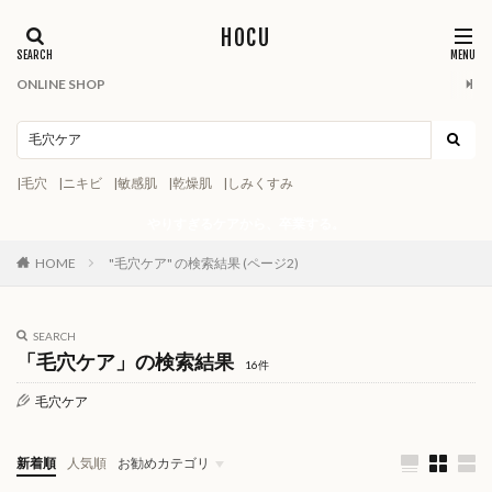
HOCU
ONLINE SHOP
|毛穴
|ニキビ
|敏感肌
|乾燥肌
|しみくすみ
やりすぎるケアから、卒業する。
HOME
"毛穴ケア" の検索結果 (ページ2)
SEARCH
「毛穴ケア」の検索結果
16件
毛穴ケア
新着順
人気順
お勧めカテゴリ