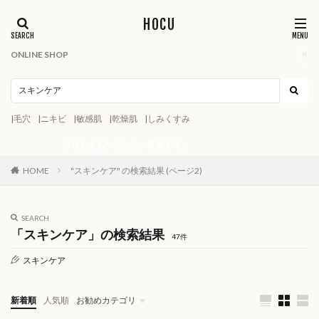
HOCU
ONLINE SHOP
|毛穴
|ニキビ
|敏感肌
|乾燥肌
|しみくすみ
やりすぎるケアから、卒業する。
HOME
"スキンケア" の検索結果 (ページ2)
SEARCH
「スキンケア」の検索結果
47件
スキンケア
新着順
人気順
お勧めカテゴリ