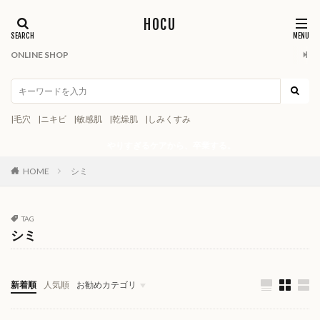
HOCU
ONLINE SHOP
|毛穴
|ニキビ
|敏感肌
|乾燥肌
|しみくすみ
やりすぎるケアから、卒業する。
HOME
シミ
TAG
シミ
新着順
人気順
お勧めカテゴリ
スキンケアカタログ